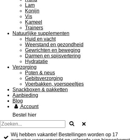
Lam
Konijn
Vis
Kameel
Trainers
Natuurlijke supplementen
Huid en vacht
Weerstand en gezondheid
Gewrichten en beweging
Darmen en spijsvertering
Hydratatie
Verzorging
Poten & neus
Gebitsverzorging
Voerbakken, voerspeeltjes
Snackboxen & pakketten
Aanbieding
Blog
Account
Bestel hier
Wij hebben vakantie! Bestellingen worden op 17