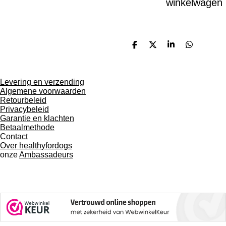
winkelwagen
D
D
S
D
e
e
h
e
l
e
a
l
e
l
r
e
n
e
n
Levering en verzending
Algemene voorwaarden
Retourbeleid
Privacybeleid
Garantie en klachten
Betaalmethode
Contact
Over healthyfordogs
onze
Ambassadeurs