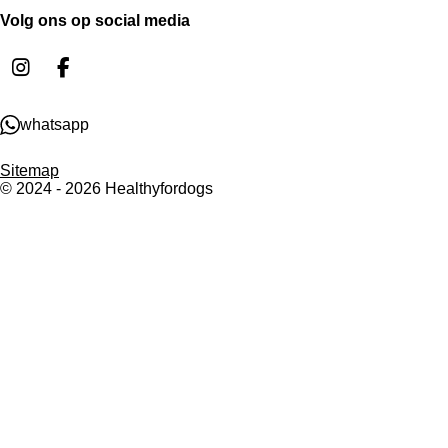
Volg ons op social media
I
F
n
a
s
c
whatsapp
t
e
a
b
g
o
Sitemap
© 2024 - 2026 Healthyfordogs
r
o
a
k
m