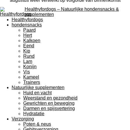
augustus weer verwerkt op volgorde van binnenkomst
Healthyfordogs – Natuurlijke hondensnacks &
supplementen
Healthyfordogs
hondensnacks
Paard
Hert
Kalkoen
Eend
Kip
Rund
Lam
Konijn
Vis
Kameel
Trainers
Natuurlijke supplementen
Huid en vacht
Weerstand en gezondheid
Gewrichten en beweging
Darmen en spijsvertering
Hydratatie
Verzorging
Poten & neus
Gebitsverzorging