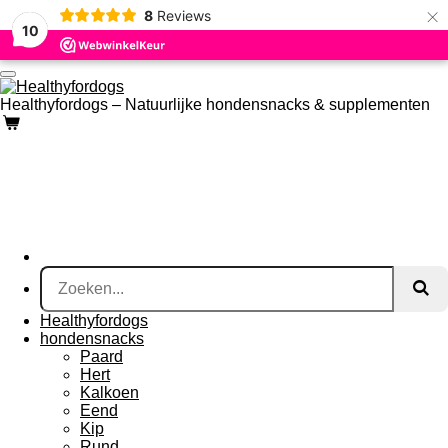
×
8
Reviews
Ga
10
direct
naar
de
hoofdinhoud
Healthyfordogs – Natuurlijke hondensnacks & supplementen
Healthyfordogs
hondensnacks
Paard
Hert
Kalkoen
Eend
Kip
Rund