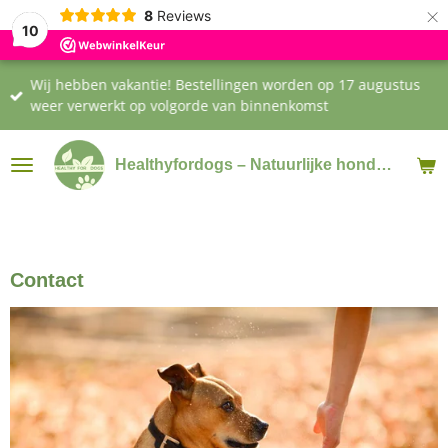
×
8
Reviews
10
Wij hebben vakantie! Bestellingen worden op 17 augustus
weer verwerkt op volgorde van binnenkomst
Healthyfordogs – Natuurlijke hondensnacks & supplementen
Contact