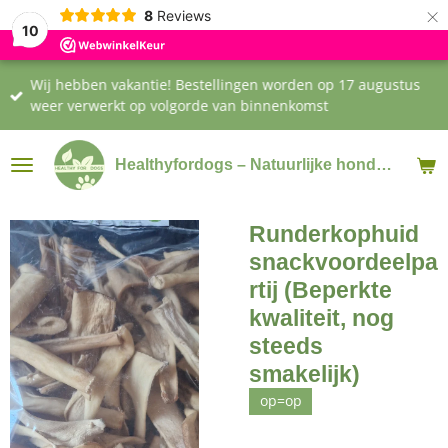
×
8
Reviews
10
Wij hebben vakantie! Bestellingen worden op 17 augustus
weer verwerkt op volgorde van binnenkomst
Healthyfordogs – Natuurlijke hondensnacks & supplementen
Runderkophuid
snackvoordeelpa
rtij (Beperkte
kwaliteit, nog
steeds
smakelijk)
op=op