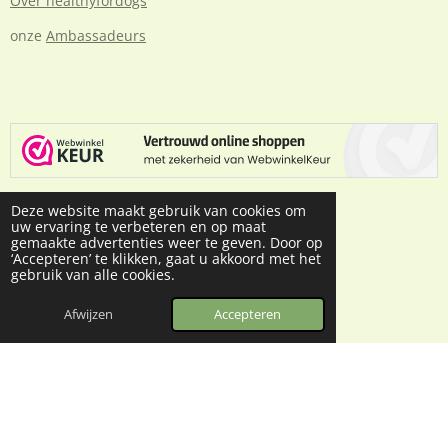
Over healthyfordogs
onze
Ambassadeurs
Deze website maakt gebruik van cookies om
Volg ons op social media
uw ervaring te verbeteren en op maat
gemaakte advertenties weer te geven. Door op
‘Accepteren’ te klikken, gaat u akkoord met het
I
F
gebruik van alle cookies.
n
a
s
c
whatsapp
t
e
Afwijzen
Accepteren
a
b
g
o
Sitemap
r
o
© 2024 - 2026 Healthyfordogs
a
k
m