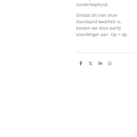
runderkophuid.
Omdat dit niet onze
standaard kwaliteit is,
bieden we deze partij
voordeliger aan. Op = op.
D
D
S
D
e
e
h
e
l
e
a
l
e
l
r
e
n
e
n