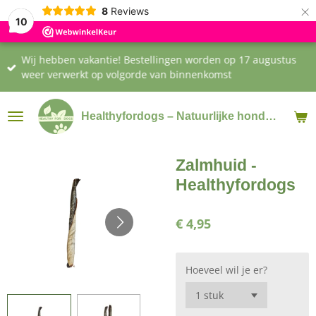
×
8
Reviews
10
Wij hebben vakantie! Bestellingen worden op 17 augustus
weer verwerkt op volgorde van binnenkomst
Healthyfordogs – Natuurlijke hondensnacks & supplementen
Zalmhuid -
Healthyfordogs
€ 4,95
Hoeveel wil je er?