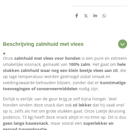
D
D
S
D
e
e
h
e
l
e
a
l
e
l
r
e
n
e
n
Beschrijving zalmhuid met vlees
Onze
zalmhuid met vlees voor honden
is een pure en extreem
smakelijke vissnack, gemaakt van
100% zalm
. Het gaat om
hele
stukken zalmhuid waar nog een klein beetje vlees aan zit
, die
op lage temperatuur worden gedroogd zodat smaak en
voedingswaarde behouden blijven, zonder dat er
kunstmatige
toevoegingen of conserveermiddelen
nodig zijn.
Eerlijk is eerlijk: van de geur krijg je zelf bijna honger. Veel
honden vinden deze snack dan ook
zó lekker
dat hij vaak snel
op is, zelfs als het om grote stukken gaat. Onze Loetje (kruising
podenco, 15 kg) heeft deze snack altijd in no-time op. Dit is dus
geen lange kauwsnack
, maar vooral een
superlekker en
gezond tussendoortje.