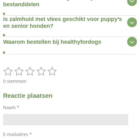
bestanddelen
Is zalmhuid met vlees geschikt voor puppy’s
en senior honden?
Waarom bestellen bij healthyfordogs
1
2
3
4
5
S
R
t
a
s
s
s
s
s
e
0 stemmen
t
m
t
t
t
t
t
i
m
Reactie plaatsen
n
e
e
e
e
e
e
g
n
r
r
r
r
r
Naam *
:
0
r
r
r
r
s
e
e
e
e
t
E-mailadres *
e