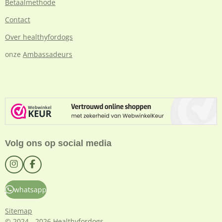
Betaalmethode
Contact
Over healthyfordogs
onze
Ambassadeurs
Volg ons op social media
I
F
n
a
s
c
whatsapp
t
e
a
b
g
o
Sitemap
r
o
© 2024 - 2026 Healthyfordogs