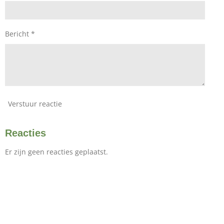
n
n
n
n
r
r
e
n
Bericht *
Verstuur reactie
Reacties
Er zijn geen reacties geplaatst.