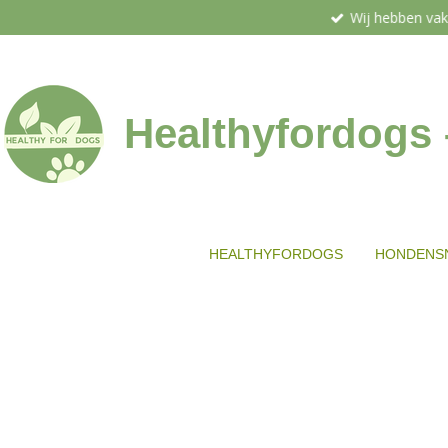
Wij hebben vak
Ga
direct
naar
de
hoofdinhoud
Healthyfordogs
HEALTHYFORDOGS
HONDENS