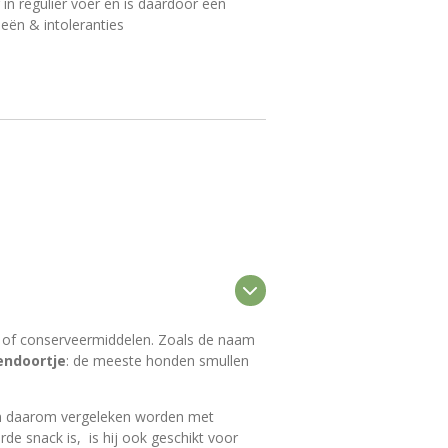
in regulier voer en is daardoor een
ieën & intoleranties
 of conserveermiddelen. Zoals de naam
endoortje
: de meeste honden smullen
kan daarom vergeleken worden met
 snack is, is hij ook geschikt voor