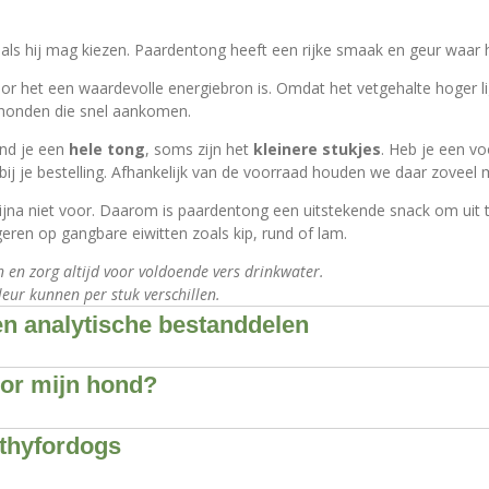
t als hij mag kiezen. Paardentong heeft een rijke smaak en geur waar 
or het een waardevolle energiebron is. Omdat het vetgehalte hoger l
 honden die snel aankomen.
ind je een
hele tong
, soms zijn het
kleinere stukjes
. Heb je een vo
ij je bestelling. Afhankelijk van de voorraad houden we daar zoveel 
jna niet voor. Daarom is paardentong een uitstekende snack om uit 
geren op gangbare eiwitten zoals kip, rund of lam.
 en zorg altijd voor voldoende vers drinkwater.
eur kunnen per stuk verschillen.
n analytische bestanddelen
or mijn hond?
lthyfordogs