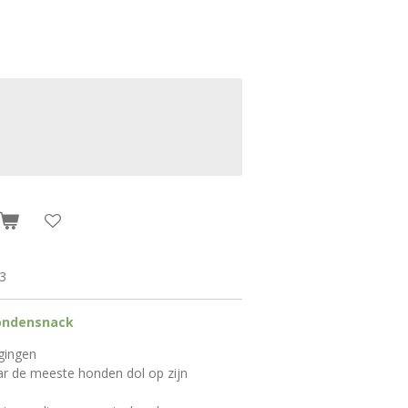
3
ondensnack
gingen
r de meeste honden dol op zijn