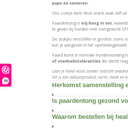
pups en senioren.
Ons Loetje kiest deze snack vaak zelf ui
Paardentong is
vrij hoog in vet
, waardo
te geven bij honden met overgewicht of
De stukjes verschillen in grootte: soms v
kun je aangeven in het opmerkingenveld b
Paard komt in normale hondenvoeding bi
of voedselintoleranties
die slecht rea
Laat je hond nooit zonder toezicht snacken
Dit is een natuurproduct; vorm, maat en kl
10
Herkomst samenstelling e
Is paardentong gezond vo
Waarom bestellen bij hea