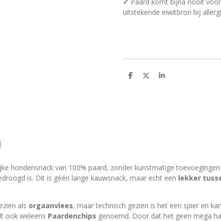
✓
Paard komt bijna nooit voor 
uitstekende eiwitbron bij allerg
D
D
S
e
e
h
l
e
a
e
l
r
n
e
g
lijke hondensnack van 100% paard, zonder kunstmatige toevoegingen
 gedroogd is. Dit is géén lange kauwsnack, maar echt een
lekker tuss
ezien als
orgaanvlees
, maar technisch gezien is het een spier en 
dt ook weleens
Paardenchips
genoemd. Door dat het geen mega harde