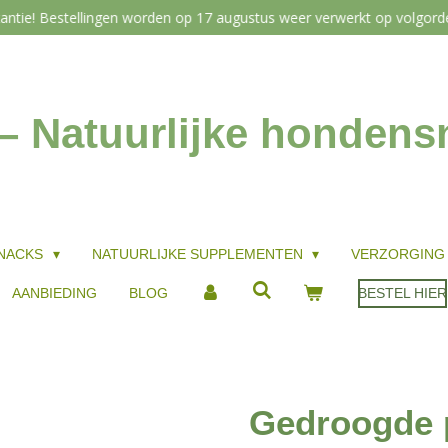
antie! Bestellingen worden op 17 augustus weer verwerkt op volgor
 – Natuurlijke honden
NACKS
NATUURLIJKE SUPPLEMENTEN
VERZORGIN
AANBIEDING
BLOG
BESTEL HIER
Gedroogde 