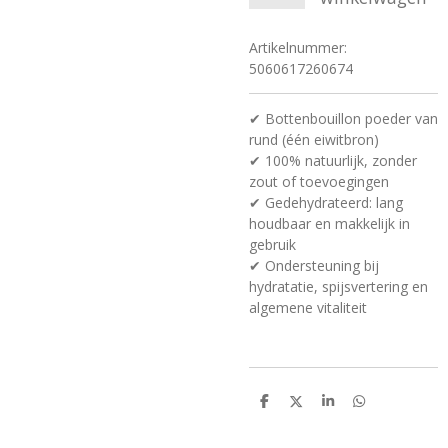
Artikelnummer:
5060617260674
✔ Bottenbouillon poeder van
rund (één eiwitbron)
✔ 100% natuurlijk, zonder
zout of toevoegingen
✔ Gedehydrateerd: lang
houdbaar en makkelijk in
gebruik
✔ Ondersteuning bij
hydratatie, spijsvertering en
algemene vitaliteit
D
D
S
D
e
e
h
e
l
e
a
l
e
l
r
e