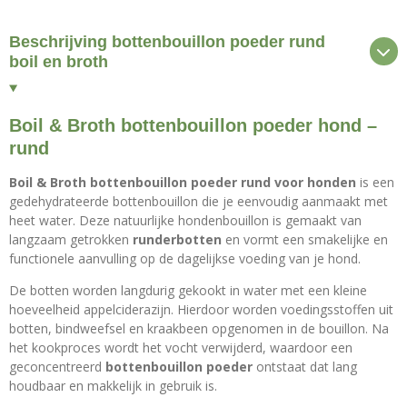
n
e
n
Beschrijving bottenbouillon poeder rund
boil en broth
Boil & Broth bottenbouillon poeder hond –
rund
Boil & Broth bottenbouillon poeder rund voor honden
is een
gedehydrateerde bottenbouillon die je eenvoudig aanmaakt met
heet water. Deze natuurlijke hondenbouillon is gemaakt van
langzaam getrokken
runderbotten
en vormt een smakelijke en
functionele aanvulling op de dagelijkse voeding van je hond.
De botten worden langdurig gekookt in water met een kleine
hoeveelheid appelciderazijn. Hierdoor worden voedingsstoffen uit
botten, bindweefsel en kraakbeen opgenomen in de bouillon. Na
het kookproces wordt het vocht verwijderd, waardoor een
geconcentreerd
bottenbouillon poeder
ontstaat dat lang
houdbaar en makkelijk in gebruik is.