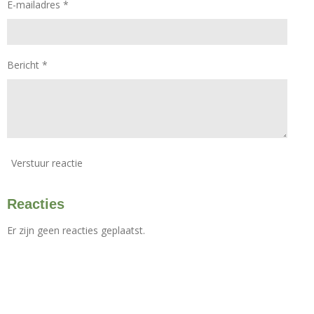
E-mailadres *
e
n
n
n
n
r
r
e
n
Bericht *
Verstuur reactie
Reacties
Er zijn geen reacties geplaatst.