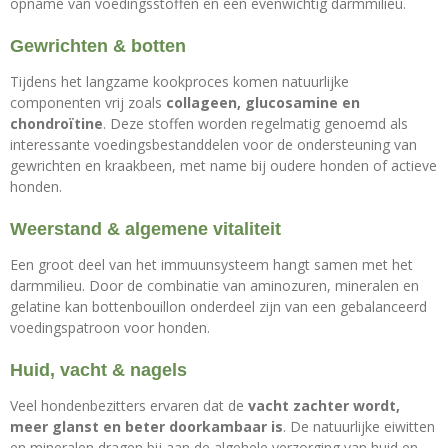
opname van voedingsstoffen en een evenwichtig darmmilieu.
Gewrichten & botten
Tijdens het langzame kookproces komen natuurlijke
componenten vrij zoals
collageen, glucosamine en
chondroïtine
. Deze stoffen worden regelmatig genoemd als
interessante voedingsbestanddelen voor de ondersteuning van
gewrichten en kraakbeen, met name bij oudere honden of actieve
honden.
Weerstand & algemene vitaliteit
Een groot deel van het immuunsysteem hangt samen met het
darmmilieu. Door de combinatie van aminozuren, mineralen en
gelatine kan bottenbouillon onderdeel zijn van een gebalanceerd
voedingspatroon voor honden.
Huid, vacht & nagels
Veel hondenbezitters ervaren dat de
vacht zachter wordt,
meer glanst en beter doorkambaar is
. De natuurlijke eiwitten
en mineralen dragen bij aan de algehele verzorging van huid en