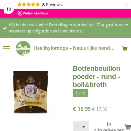
×
8
Reviews
10
Wij hebben vakantie! Bestellingen worden op 17 augustus weer
verwerkt op volgorde van binnenkomst
Healthyfordogs – Natuurlijke hondensnacks & supplementen
Bottenbouillon
poeder - rund -
boil&broth
Sale!
€ 16,95
€ 17,50
In
winkelwagen