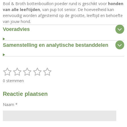
Boil & Broth bottenbouillon poeder rund is geschikt voor
honden
van alle leeftijden
, van pup tot senior. De hoeveelheid kan
eenvoudig worden afgestemd op de grootte, leeftijd en behoefte
van jouw hond.
Voeradvies
Samenstelling en analytische bestanddelen
1
2
3
4
5
S
R
t
a
s
s
s
s
s
e
0 stemmen
t
m
t
t
t
t
t
i
m
Reactie plaatsen
n
e
e
e
e
e
e
g
n
r
r
r
r
r
Naam *
:
0
r
r
r
r
s
e
e
e
e
t