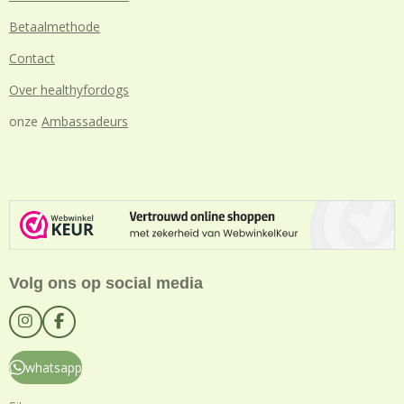
Betaalmethode
Contact
Over healthyfordogs
onze
Ambassadeurs
Volg ons op social media
I
F
n
a
s
c
whatsapp
t
e
a
b
g
o