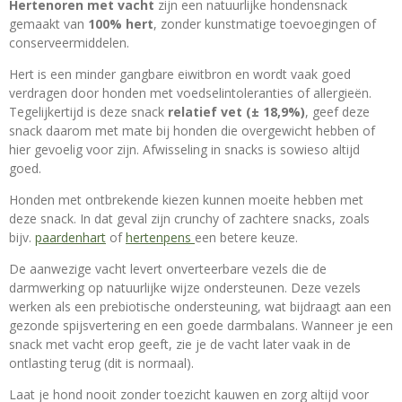
Hertenoren met vacht
zijn een natuurlijke hondensnack
gemaakt van
100% hert
, zonder kunstmatige toevoegingen of
conserveermiddelen.
Hert is een minder gangbare eiwitbron en wordt vaak goed
verdragen door honden met voedselintoleranties of allergieën.
Tegelijkertijd is deze snack
relatief vet (± 18,9%)
, geef deze
snack daarom met mate bij honden die overgewicht hebben of
hier gevoelig voor zijn. Afwisseling in snacks is sowieso altijd
goed.
Honden met ontbrekende kiezen kunnen moeite hebben met
deze snack. In dat geval zijn crunchy of zachtere snacks, zoals
bijv.
paardenhart
of
hertenpens
een betere keuze.
De aanwezige vacht levert onverteerbare vezels die de
darmwerking op natuurlijke wijze ondersteunen. Deze vezels
werken als een prebiotische ondersteuning, wat bijdraagt aan een
gezonde spijsvertering en een goede darmbalans. Wanneer je een
snack met vacht erop geeft, zie je de vacht later vaak in de
ontlasting terug (dit is normaal).
Laat je hond nooit zonder toezicht kauwen en zorg altijd voor