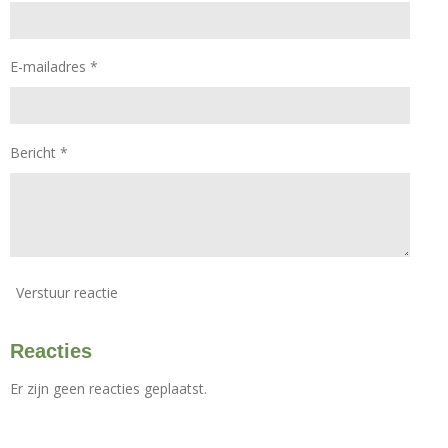
0
r
r
r
r
s
e
e
e
e
t
E-mailadres *
e
n
n
n
n
r
r
e
n
Bericht *
Verstuur reactie
Reacties
Er zijn geen reacties geplaatst.