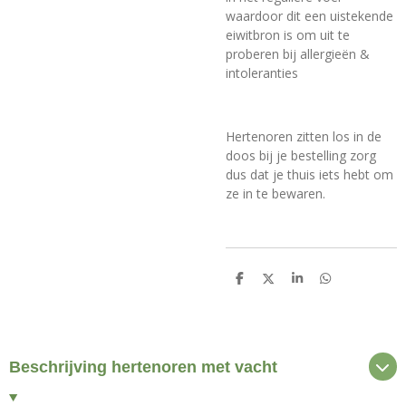
waardoor dit een uistekende
eiwitbron is om uit te
proberen bij allergieën &
intoleranties
Hertenoren zitten los in de
doos bij je bestelling zorg
dus dat je thuis iets hebt om
ze in te bewaren.
D
D
S
D
e
e
h
e
l
e
a
l
e
l
r
e
n
e
n
Beschrijving hertenoren met vacht