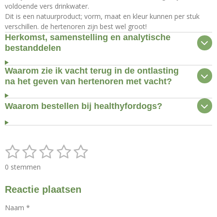
voldoende vers drinkwater.
Dit is een natuurproduct; vorm, maat en kleur kunnen per stuk
verschillen. de hertenoren zijn best wel groot!
Herkomst, samenstelling en analytische
bestanddelen
Waarom zie ik vacht terug in de ontlasting
na het geven van hertenoren met vacht?
Waarom bestellen bij healthyfordogs?
1
2
3
4
5
S
R
t
a
s
s
s
s
s
e
0 stemmen
t
m
t
t
t
t
t
i
m
Reactie plaatsen
n
e
e
e
e
e
e
g
n
r
r
r
r
r
Naam *
: