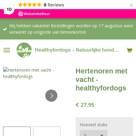
×
8
Reviews
10
Wij hebben vakantie! Bestellingen worden op 17 augustus weer
verwerkt op volgorde van binnenkomst
Healthyfordogs – Natuurlijke hondensnacks & supplementen
Hertenoren met
vacht -
healthyfordogs
€ 27,95
Hoeveel stuks