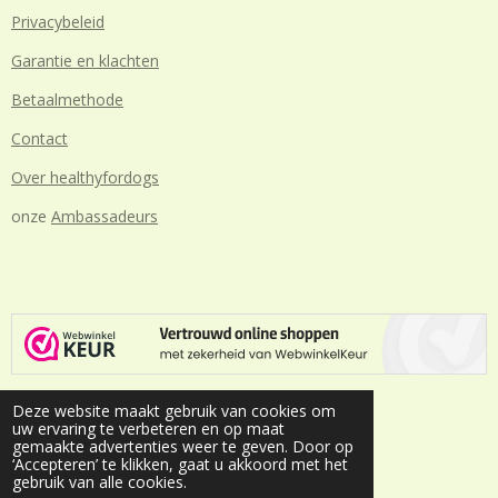
Privacybeleid
Garantie en klachten
Betaalmethode
Contact
Over healthyfordogs
onze
Ambassadeurs
Deze website maakt gebruik van cookies om
Volg ons op social media
uw ervaring te verbeteren en op maat
gemaakte advertenties weer te geven. Door op
‘Accepteren’ te klikken, gaat u akkoord met het
I
F
gebruik van alle cookies.
n
a