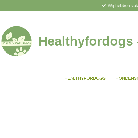
Wij hebben vak
Ga
direct
naar
de
hoofdinhoud
Healthyfordogs
HEALTHYFORDOGS
HONDENS