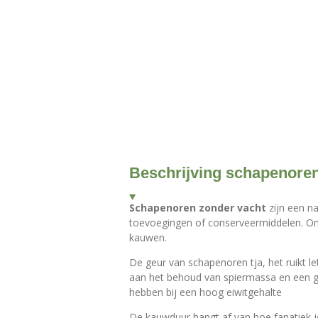
Beschrijving schapenore
Schapenoren zonder vacht
zijn een n
toevoegingen of conserveermiddelen. Om
kauwen.
De geur van schapenoren tja, het ruikt l
aan het behoud van spiermassa en een g
hebben bij een hoog eiwitgehalte
De kauwduur hangt af van hoe fanatiek j