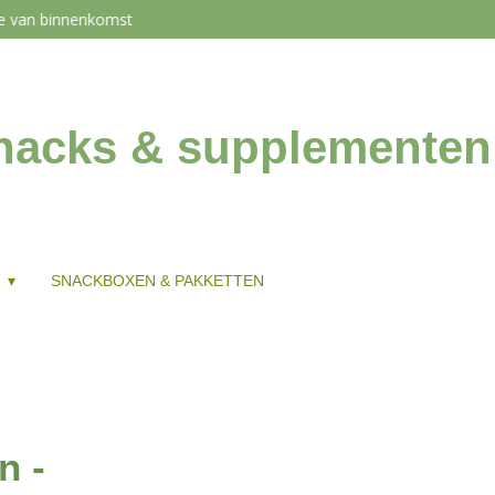
de van binnenkomst
snacks & supplementen
G
SNACKBOXEN & PAKKETTEN
n -