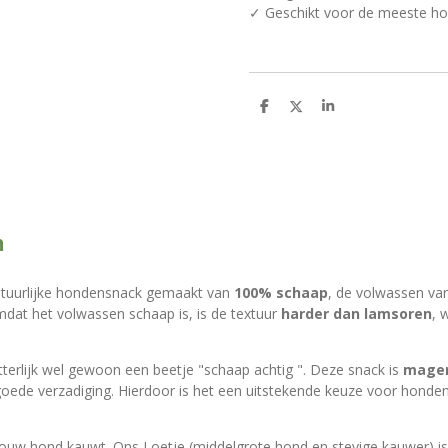
✓ Geschikt voor de meeste h
D
D
S
e
e
h
l
e
a
e
l
r
n
e
n
atuurlijke hondensnack gemaakt van
100% schaap
, de volwassen va
dat het volwassen schaap is, is de textuur
harder dan lamsoren
, 
etterlijk wel gewoon een beetje "schaap achtig ". Deze snack is
mage
oede verzadiging. Hierdoor is het een uitstekende keuze voor hond
ouw hond kauwt. Ons Loetje (middelgrote hond en stevige kauwer) is 