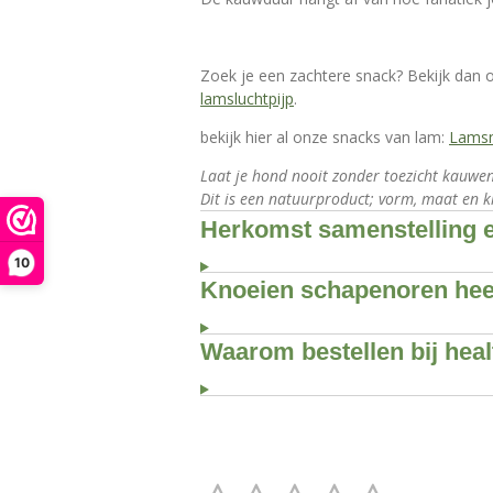
Zoek je een zachtere snack? Bekijk dan
lamsluchtpijp
.
bekijk hier al onze snacks van lam:
Lams
Laat je hond nooit zonder toezicht kauwen
Dit is een natuurproduct; vorm, maat en kl
Herkomst samenstelling e
10
Knoeien schapenoren hee
Waarom bestellen bij hea
S
R