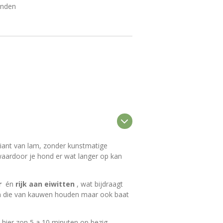
onden
riant van lam, zonder kunstmatige
waardoor je hond er wat langer op kan
r
én
rijk aan eiwitten
, wat bijdraagt
en die van kauwen houden maar ook baat
hier zon 5 a 10 minuten op bezig.