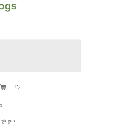
dogs
0
egingen