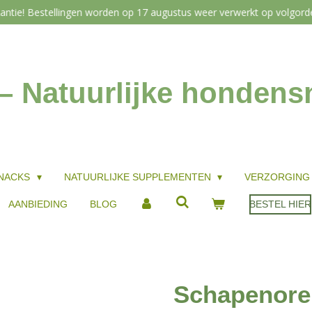
antie! Bestellingen worden op 17 augustus weer verwerkt op volgor
 – Natuurlijke honden
NACKS
NATUURLIJKE SUPPLEMENTEN
VERZORGIN
AANBIEDING
BLOG
BESTEL HIER
Schapenore