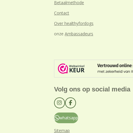
Betaalmethode
Contact
Over healthyfordogs
onze
Ambassadeurs
Volg ons op social media
I
F
n
a
s
c
whatsapp
t
e
a
b
g
o
Sitemap