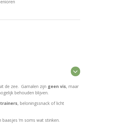
senioren
uit de zee. Garnalen zijn
geen vis
, maar
gelijk behouden blijven.
trainers
, beloningssnack of licht
en baasjes ‘m soms wat stinken.