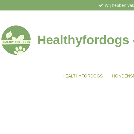
Wij hebben vak
Ga
direct
naar
de
hoofdinhoud
Healthyfordogs
HEALTHYFORDOGS
HONDENS