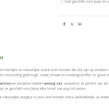
✓ Ook geschikt voor pups en 
D
D
S
e
e
h
l
e
a
e
l
r
n
e
en
en heerlijke en natuurlijke snack voor honden die dol zijn op smaken 
 en voorzichtig gedroogd, zodat smaak en voedingsstoffen zo goed mo
iwitten
en bevatten relatief
weinig vet
, waardoor ze perfect zijn als
jn ze geschikt voor bijna elke hond: van pup tot senior.
e natuurlijke zeegeur is voor veel honden extra aantrekkelijk, al vind