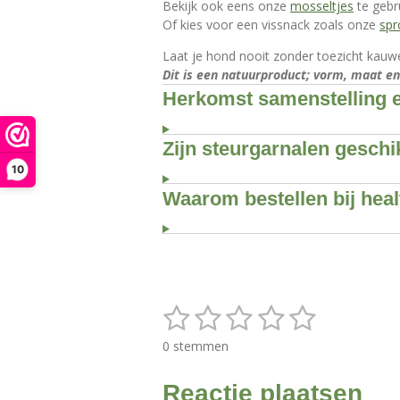
Bekijk ook eens onze
mosseltjes
te gebru
Of kies voor een vissnack zoals onze
spr
Laat je hond nooit zonder toezicht kauwe
Dit is een natuurproduct; vorm, maat en
Herkomst samenstelling e
Zijn steurgarnalen geschi
10
Waarom bestellen bij hea
1
2
3
4
5
S
R
t
a
s
s
s
s
s
e
0 stemmen
t
m
t
t
t
t
t
i
m
n
Reactie plaatsen
e