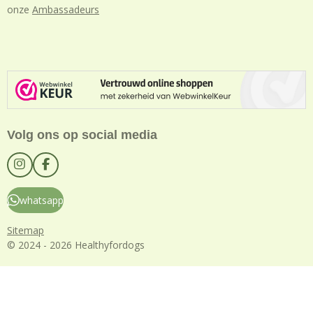
onze
Ambassadeurs
Volg ons op social media
I
F
n
a
s
c
whatsapp
t
e
a
b
g
o
Sitemap
r
o
© 2024 - 2026 Healthyfordogs
a
k
m