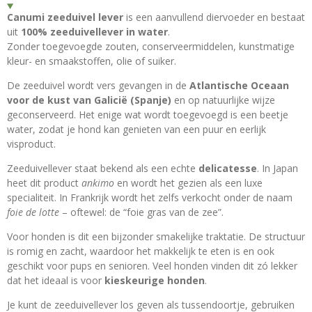
Canumi zeeduivel lever
is een aanvullend diervoeder en bestaat
uit
100% zeeduivellever in water
.
Zonder toegevoegde zouten, conserveermiddelen, kunstmatige
kleur- en smaakstoffen, olie of suiker.
De zeeduivel wordt vers gevangen in de
Atlantische Oceaan
voor de kust van Galicië (Spanje)
en op natuurlijke wijze
geconserveerd. Het enige wat wordt toegevoegd is een beetje
water, zodat je hond kan genieten van een puur en eerlijk
visproduct.
Zeeduivellever staat bekend als een echte
delicatesse
. In Japan
heet dit product
ankimo
en wordt het gezien als een luxe
specialiteit. In Frankrijk wordt het zelfs verkocht onder de naam
foie de lotte
– oftewel: de “foie gras van de zee”.
Voor honden is dit een bijzonder smakelijke traktatie. De structuur
is romig en zacht, waardoor het makkelijk te eten is en ook
geschikt voor pups en senioren. Veel honden vinden dit zó lekker
dat het ideaal is voor
kieskeurige honden
.
Je kunt de zeeduivellever los geven als tussendoortje, gebruiken