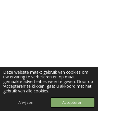
Deze website maakt gebruik van cookies om
uw ervaring te verbeteren en op maat
gemaakte advertenties weer te geven. Door op
‘Accepteren’ te klikken, gaat u akkoord met het
gebruik van alle cookies.
Afwijzen
Accepteren