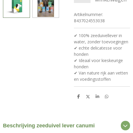
Artikelnummer:
8437024553038
✔ 100% zeeduivellever in
water, zonder toevoegingen
✔ echte delicatesse voor
honden
✔ Ideaal voor kieskeurige
honden
✔ Van nature rijk aan vetten
en voedingsstoffen
D
D
S
D
e
e
h
e
l
e
a
l
e
l
r
e
n
e
n
Beschrijving zeeduivel lever canumi