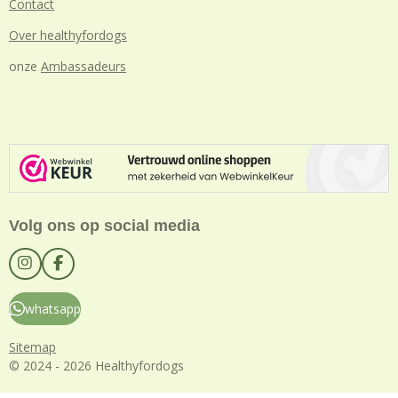
Contact
Over healthyfordogs
onze
Ambassadeurs
Volg ons op social media
I
F
n
a
s
c
whatsapp
t
e
a
b
g
o
Sitemap
r
o
© 2024 - 2026 Healthyfordogs
a
k
m