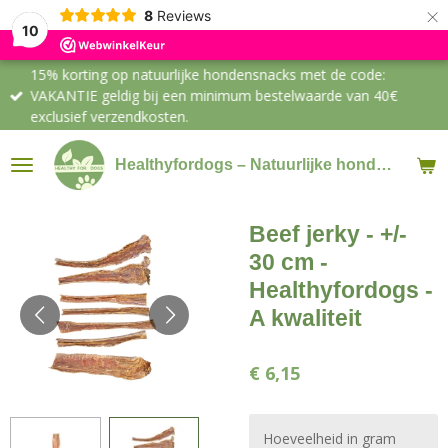
×
8
Reviews
10
15% korting op natuurlijke hondensnacks met de code:
VAKANTIE geldig bij een minimum bestelwaarde van 40€
exclusief verzendkosten.
Healthyfordogs – Natuurlijke hondensnacks & supplementen
Beef jerky - +/-
30 cm -
Healthyfordogs -
A kwaliteit
€ 6,15
Hoeveelheid in gram