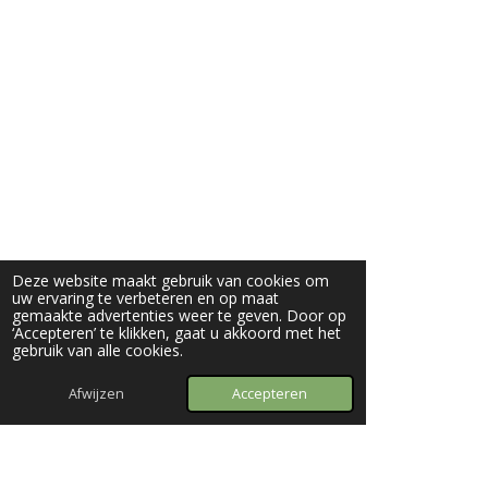
Deze website maakt gebruik van cookies om
uw ervaring te verbeteren en op maat
gemaakte advertenties weer te geven. Door op
‘Accepteren’ te klikken, gaat u akkoord met het
gebruik van alle cookies.
Afwijzen
Accepteren