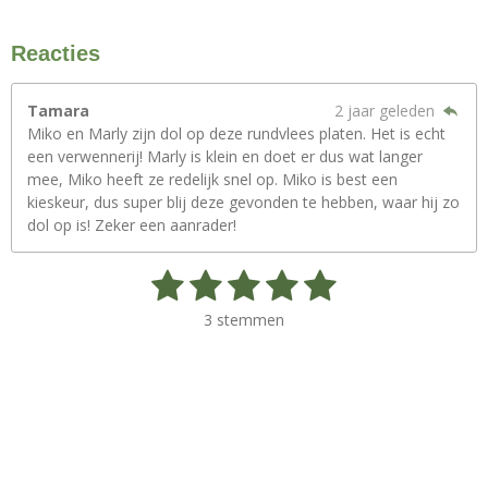
Reacties
Tamara
2 jaar geleden
Miko en Marly zijn dol op deze rundvlees platen. Het is echt
een verwennerij! Marly is klein en doet er dus wat langer
mee, Miko heeft ze redelijk snel op. Miko is best een
kieskeur, dus super blij deze gevonden te hebben, waar hij zo
dol op is! Zeker een aanrader!
1
2
3
4
5
S
R
t
a
s
s
s
s
s
e
3 stemmen
t
m
t
t
t
t
t
i
m
n
e
e
e
e
e
e
g
n
r
r
r
r
r
:
5
r
r
r
r
s
t