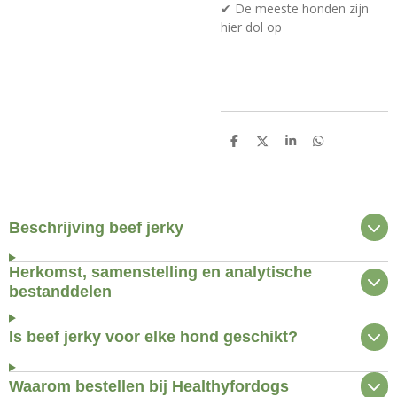
✔ De meeste honden zijn
hier dol op
D
D
S
D
e
e
h
e
l
e
a
l
e
l
r
e
n
e
n
Beschrijving beef jerky
Herkomst, samenstelling en analytische
bestanddelen
Is beef jerky voor elke hond geschikt?
Waarom bestellen bij Healthyfordogs